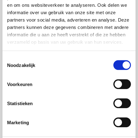
en om ons websiteverkeer te analyseren. Ook delen we
informatie over uw gebruik van onze site met onze
partners voor social media, adverteren en analyse. Deze
partners kunnen deze gegevens combineren met andere
informatie die u aan ze heeft verstrekt of die ze hebben
verzameld op basis van uw gebruik van hun services.
Toestemmingsselectie
Noodzakelijk
Voorkeuren
Wij zijn een Nederlandse familie. Door de jaren heen hebben
wij vele vakanties doorgebracht aan de schitterende Côte
Statistieken
d’Azur, en zijn wij meer en meer verliefd geworden op dit
waanzinnig mooie stukje Frankrijk. Daarom hebben wij in
2020 besloten om in Sainte-Maxime een villa te kopen om
Marketing
optimaal te kunnen genieten van de Côte d’Azur. Wij willen
onze schitterende villa niet alleen voor onszelf houden, maar