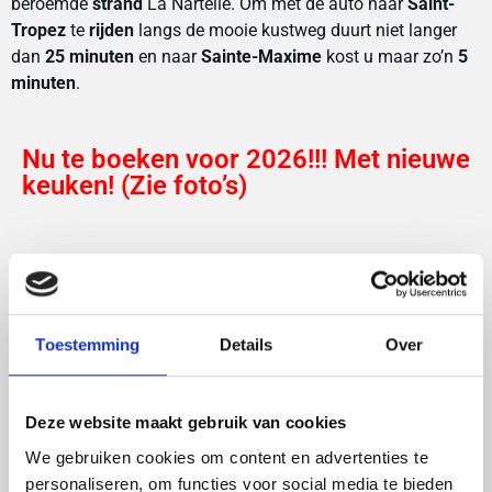
beroemde
strand
La Nartelle. Om met de auto naar
Saint-
Tropez
te
rijden
langs de mooie kustweg duurt niet langer
dan
25 minuten
en naar
Sainte-Maxime
kost u maar zo’n
5
minuten
.
Nu te boeken voor 2026!!! Met nieuwe
keuken! (Zie foto’s)
Toestemming
Details
Over
Boek nu!
Deze website maakt gebruik van cookies
Ons verhaal
We gebruiken cookies om content en advertenties te
personaliseren, om functies voor social media te bieden